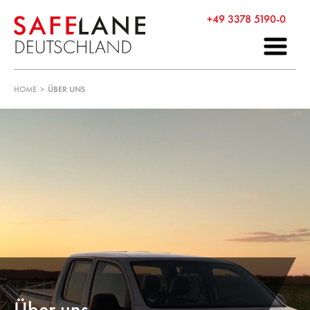
+49 3378 5190-0
HOME
>
ÜBER UNS
Über uns