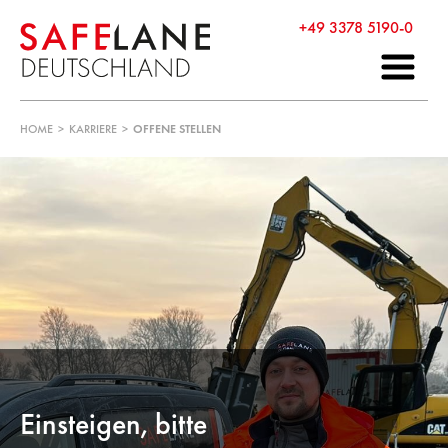
+49 3378 5190-0
HOME
>
KARRIERE
>
OFFENE STELLEN
Einsteigen, bitte