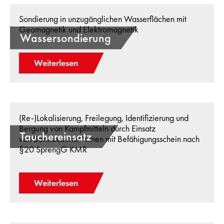
Sondierung in unzugänglichen Wasserflächen mit
Geomagnetik und Elektromagnetik
Wassersondierung
Weiterlesen
(Re-)Lokalisierung, Freilegung, Identifizierung und
Bergung von Kampfmitteln durch Einsatz
Tauchereinsatz
von Berufstaucher*innen mit Befähigungsschein nach
§20 SprengG KMR
Weiterlesen