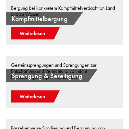
Bergung bei konkretem Kampfmittelverdacht an Land
und zu Wasser
Kampfmittelbergung
Weiterlesen
Gesteinssprengungen und Sprengungen zur
Entschärfung und Vernichtung von nicht
Sprengung & Beseitigung
handhabungsfähiger Fundmunition
Weiterlesen
Parzellenweise Sondierung und Beräumung von