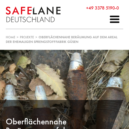
+49 3378 5190-0
HOME
>
PROJEKTE
>
OBERFLÄCHENNAHE BERÄUMUNG AUF DEM AREAL
DER EHEMALIGEN SPRENGSTOFFFABRIK GÜSEN
Oberflächennahe