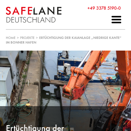
+49 3378 5190-0
HOME
>
PROJEKTE
>
ERTÜCHTIGUNG DER KAIANLAGE „NIEDRIGE KANTE“
IM BONNER HAFEN
Ertüchtigung der