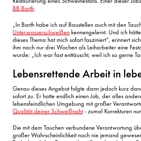
Restaurierung eines Schweinestalls. Einer dieser Jo
BB Barth
.
„In Barth habe ich auf Baustellen auch mit den Ta
Unterwasserschweißen
kennengelernt. Und ich hätte
dieses Thema hat mich sofort fasziniert“, erinnert si
ihm nach nur drei Wochen als Leiharbeiter eine Fes
wurde: „Ich war fast enttäuscht, weil ich so gerne 
Lebensrettende Arbeit in le
Genau dieses Angebot folgte dann jedoch kurz dana
sofort zu. Er hatte endlich einen Job, der alles ander
lebensfeindlichen Umgebung mit großer Verantwortu
Qualität deiner Schweißnaht
- zumal Korrekturen nu
Die mit dem Tauchen verbundene Verantwortung über
großer Wahrscheinlichkeit noch nie jemand gewesen i