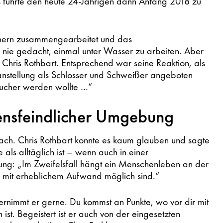
bs führte den heute 24-Jährigen dann Anfang 2018 zu
uchern zusammengearbeitet und das
 nie gedacht, einmal unter Wasser zu arbeiten. Aber
ch Chris Rothbart. Entsprechend war seine Reaktion, als
tanstellung als Schlosser und Schweißer angeboten
Taucher werden wollte …“
bensfeindlicher Umgebung
ch. Chris Rothbart konnte es kaum glauben und sagte
e als alltäglich ist – wenn auch in einer
ng: „Im Zweifelsfall hängt ein Menschenleben an der
r mit erheblichem Aufwand möglich sind.“
nimmt er gerne. Du kommst an Punkte, wo vor dir mit
st. Begeistert ist er auch von der eingesetzten