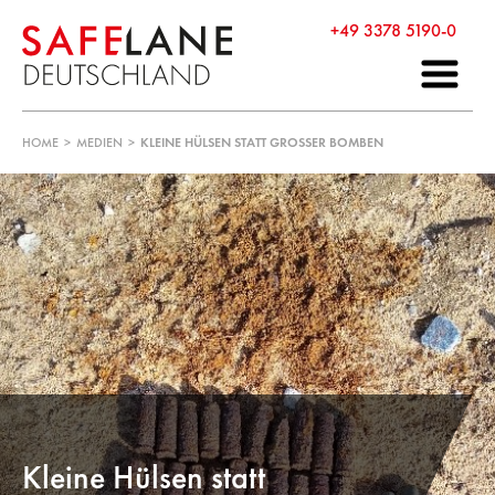
+49 3378 5190-0
HOME
>
MEDIEN
>
KLEINE HÜLSEN STATT GROSSER BOMBEN
Kleine Hülsen statt