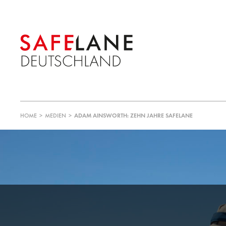
HOME
>
MEDIEN
>
ADAM AINSWORTH: ZEHN JAHRE SAFELANE