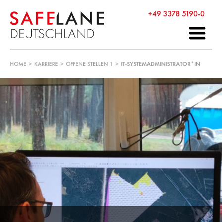
+49 3378 5190-0
HOME
>
KARRIERE
>
OFFENE STELLEN 1
>
IT-SYSTEMADMINISTRATOR*IN