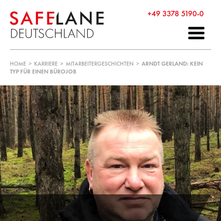
+49 3378 5190-0
HOME
>
KARRIERE
>
MITARBEITERGESCHICHTEN
>
ARNDT GERLAND: KEIN
TYP FÜR EINEN BÜROJOB